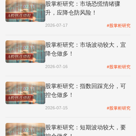
股掌柜研究：市场恐慌情绪骤
升，应降仓防风险！
2026-07-17
#股掌柜研究
股掌柜研究：市场波动较大，宜
降仓做多！
2026-07-16
#股掌柜研究
股掌柜研究：指数回踩充分，可
控仓做多！
2026-07-15
#股掌柜研究
股掌柜研究：短期波动较大，要