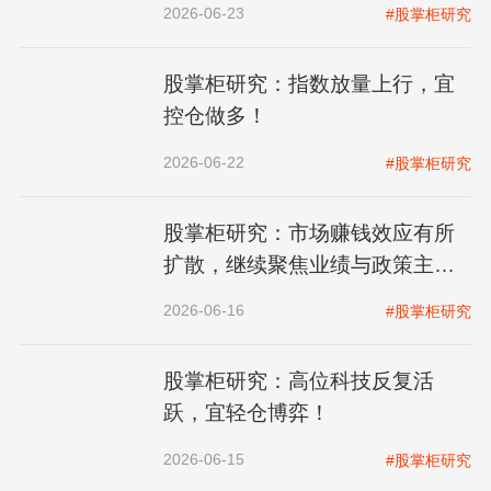
2026-06-23
#股掌柜研究
股掌柜研究：指数放量上行，宜
控仓做多！
2026-06-22
#股掌柜研究
股掌柜研究：市场赚钱效应有所
扩散，继续聚焦业绩与政策主
线！
2026-06-16
#股掌柜研究
股掌柜研究：高位科技反复活
跃，宜轻仓博弈！
2026-06-15
#股掌柜研究