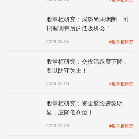
股掌柜研究：局势尚未明朗，可
把握调整后的低吸机会！
2026-03-05
#股掌柜研究
股掌柜研究：交投活跃度下降，
要以防守为主！
2026-03-04
#股掌柜研究
股掌柜研究：资金避险迹象明
显，应降低仓位！
2026-03-03
#股掌柜研究