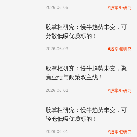
2026-06-05
#股掌柜研究
股掌柜研究：慢牛趋势未变，可
分散低吸优质标的！
2026-06-03
#股掌柜研究
股掌柜研究：慢牛趋势未变，聚
焦业绩与政策双主线！
2026-06-02
#股掌柜研究
股掌柜研究：慢牛趋势未变，可
轻仓低吸优质标的！
2026-06-01
#股掌柜研究