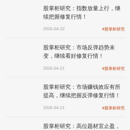
股掌柜研究：指数放量上行，继
续把握修复行情！
2026-04-22
#股掌柜研究
股掌柜研究：市场反弹趋势未
变，继续看好修复行情！
2026-04-21
#股掌柜研究
股掌柜研究：市场赚钱效应有所
提高，继续把握反弹修复行情！
2026-04-21
#股掌柜研究
股掌柜研究：高位题材宜止盈，