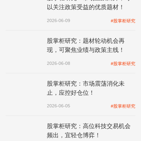
以关注政策受益的优质题材！
2026-06-09
#股掌柜研究
股掌柜研究：题材轮动机会再
现，可聚焦业绩与政策主线！
2026-06-08
#股掌柜研究
股掌柜研究：市场震荡消化未
止，应控好仓位！
2026-06-05
#股掌柜研究
股掌柜研究：高位科技交易机会
频出，宜轻仓博弈！