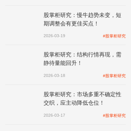
股掌柜研究：慢牛趋势未变，短
期调整会有更佳买点！
2026-03-19
#股掌柜研究
股掌柜研究：结构行情再现，需
静待量能回升！
2026-03-18
#股掌柜研究
股掌柜研究：市场多重不确定性
交织，应主动降低仓位！
2026-03-17
#股掌柜研究