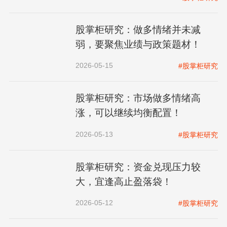
股掌柜研究：做多情绪并未减
弱，要聚焦业绩与政策题材！
2026-05-15
#股掌柜研究
股掌柜研究：市场做多情绪高
涨，可以继续均衡配置！
2026-05-13
#股掌柜研究
股掌柜研究：资金兑现压力较
大，宜逢高止盈落袋！
2026-05-12
#股掌柜研究