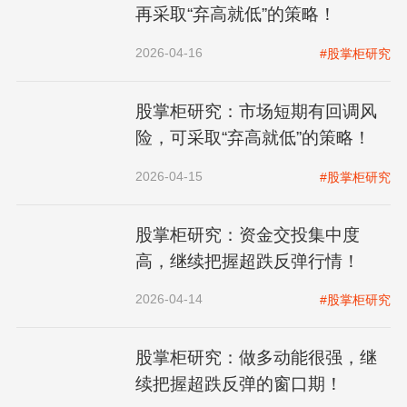
再采取“弃高就低”的策略！
2026-04-16
#股掌柜研究
股掌柜研究：市场短期有回调风
险，可采取“弃高就低”的策略！
2026-04-15
#股掌柜研究
股掌柜研究：资金交投集中度
高，继续把握超跌反弹行情！
2026-04-14
#股掌柜研究
股掌柜研究：做多动能很强，继
续把握超跌反弹的窗口期！