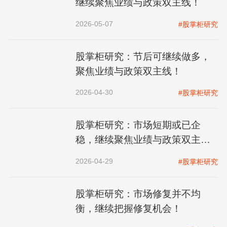
继续聚焦业绩与政策双主线！
2026-05-07
#股掌柜研究
股掌柜研究：节后可继续做多，
聚焦业绩与政策双主线！
2026-04-30
#股掌柜研究
股掌柜研究：市场短期或已企
稳，继续聚焦业绩与政策双主
线！
2026-04-29
#股掌柜研究
股掌柜研究：市场修复并不均
衡，继续把握修复机会！